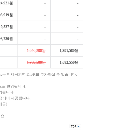
24,921원
-
-
03,919원
-
-
10,537원
-
-
93,730원
-
-
-
1,546,200원
1,391,580원
-
1,869,500원
1,682,550원
ta DISK는 미제공되며 DISK를 추가하실 수 있습니다.
으로 반영됩니다.
반영됩니다.
 조정되어 제공됩니다.
제공)
세요.