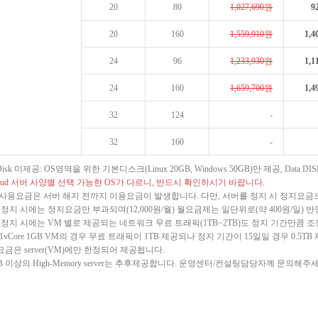
20
80
1,027,690원
9
20
160
1,559,910원
1,4
24
96
1,233,930원
1,1
24
160
1,659,700원
1,4
32
124
-
32
160
-
a Disk 미제공: OS영역을 위한 기본디스크(Linux 20GB, Windows 50GB)만 제공, Da
loud 서버 사양별 선택 가능한 OS가 다르니, 반드시 확인하시기 바랍니다.
 사용요금은 서버 해지 전까지 이용요금이 발생합니다. 다만, 서버를 정지 시 정지요금
ver 정지 시에는 정지요금만 부과되며(12,000원/월) 월요금제는 일단위로(약 400원/일) 
ver 정지 시에는 VM 별로 제공되는 네트워크 무료 트래픽(1TB~2TB)도 정지 기간만큼
1vCore 1GB VM의 경우 무료 트래픽이 1TB 제공되나 정지 기간이 15일일 경우 0.5TB 
금은 server(VM)에만 한정되어 제공됩니다.
GB 이상의 High-Memory server는 추후제공합니다. 운영센터/컨설팅담당자께 문의해주