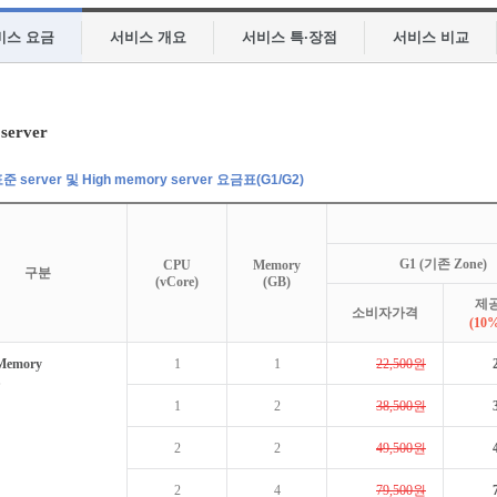
비스 요금
서비스 개요
서비스 특·장점
서비스 비교
 server
준 server 및 High memory server 요금표(G1/G2)
G1 (기존 Zone)
CPU
Memory
구분
(vCore)
(GB)
제
소비자가격
(10
emory
1
1
22,500원
1
2
38,500원
2
2
49,500원
2
4
79,500원