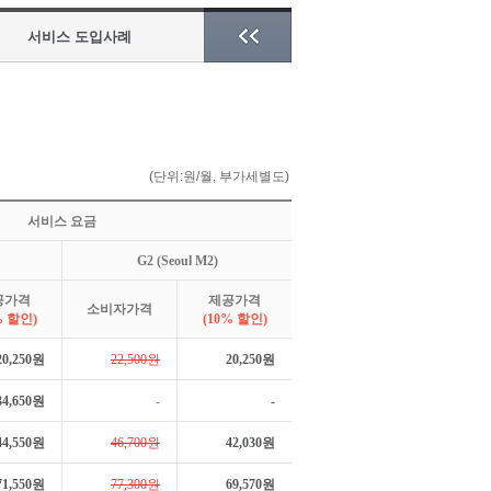
서비스 도입사례
(단위:원/월, 부가세별도)
서비스 요금
G2 (Seoul M2)
공가격
제공가격
소비자가격
% 할인)
(10% 할인)
20,250원
22,500원
20,250원
34,650원
-
-
44,550원
46,700원
42,030원
71,550원
77,300원
69,570원